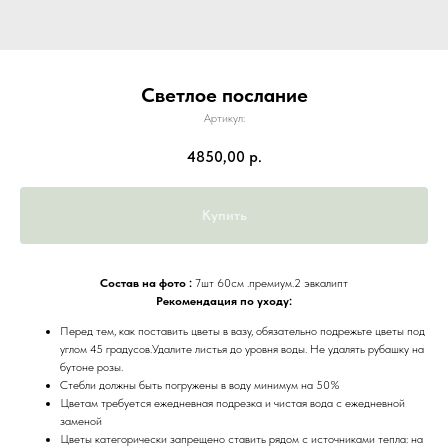
Светлое послание
Артикул:
4850,00
р.
Купить
Состав на фото :
7шт 60см .премиум.2 эвкалипт
Рекомендация по уходу:
Перед тем, как поставить цветы в вазу, обязательно подрежьте цветы под
углом 45 градусов.Удалите листья до уровня воды. Не удалять рубашку на
бутоне розы.
Стебли должны быть погружены в воду минимум на 50%
Цветам требуется ежедневная подрезка и чистая вода с ежедневной
заменой
Цветы категорически запрещено ставить рядом с источниками тепла: на