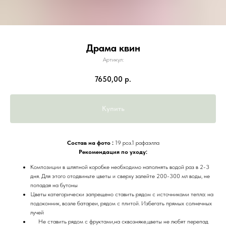
Драма квин
Артикул:
7650,00
р.
Купить
Состав на фото :
19 роз.1 рафаэлла
Рекомендация по уходу:
Композиции в шляпной коробке необходимо наполнять водой раз в 2-3
дня. Для этого отодвиньте цветы и сверху залейте 200-300 мл воды, не
попадая на бутоны
Цветы категорически запрещено ставить рядом с источниками тепла: на
подоконник, возле батареи, рядом с плитой. Избегать прямых солнечных
лучей
Не ставить рядом с фруктами,на сквозняке,цветы не любят перепад