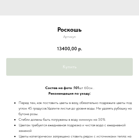
Роскошь
Артикул:
13400,00
р.
Купить
Состав на фото :101
шт 60см .
Рекомендация по уходу:
Перед тем, как поставить цветы в вазу, обязательно подрежьте цветы под
углом 45 градусов.Удалите листья до уровня воды. Не удалять рубашку на
бутоне розы.
Стебли должны быть погружены в воду минимум на 50%
Цветам требуется ежедневная подрезка и чистая вода с ежедневной
заменой
Цветы категорически запрещено ставить рядом с источниками тепла: на