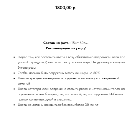
1800,00
р.
Купить
Состав на фото :
15шт 60см .
Рекомендация по уходу:
Перед тем, как поставить цветы в вазу, обязательно подрежьте цветы под
углом 45 градусов.Удалите листья до уровня воды. Не удалять рубашку на
бутоне розы.
Стебли должны быть погружены в воду минимум на 50%
Цветам требуется ежедневная подрезка и чистая вода с ежедневной
заменой
Цветы категорически запрещено ставить рядом с источниками тепла: на
подоконник, возле батареи, рядом с плитой,рядом с фруктами. Избегать
прямых солнечных лучей и сквозняка.
Цветы не должны находиться без воды более 30 минут