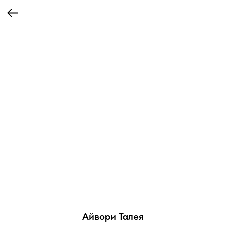
Айвори Талея