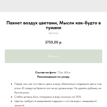
Пахнет воздух цветами, Мысли как-будто в
тумане
Артикул:
3750,00
р.
Купить
Состав на фото :
11шт 60см .
Рекомендация по уходу:
Перед тем, как поставить цветы в вазу, обязательно подрежьте цветы под
углом 45 градусов.Удалите листья до уровня воды. Не удалять рубашку на
бутоне розы.
Стебли должны быть погружены в воду минимум на 50%
Цветам требуется ежедневная подрезка и чистая вода с ежедневной
заменой