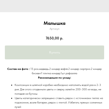
Малышка
Артикул:
7650,00
р.
Купить
Состав на фото :
15 роз.медведь.2 киндер вафля.2 киндер сюрприз.2 киндер
бисквит1 плитка киндер.1шт рафаэлла
Рекомендация по уходу:
Композиции в шляпной коробке необходимо наполнять водой раз в 2-3
дня. Для этого отодвиньте цветы и сверху залейте 200-300 мл воды, не
попадая на бутоны
Цветы категорически запрещено ставить рядом с источниками тепла: на
подоконник, возле батареи, рядом с плитой. Избегать прямых солнечных
лучей