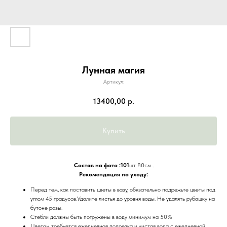
Лунная магия
Артикул:
13400,00
р.
Купить
Состав на фото :101
шт 80см .
Рекомендация по уходу:
Перед тем, как поставить цветы в вазу, обязательно подрежьте цветы под
углом 45 градусов.Удалите листья до уровня воды. Не удалять рубашку на
бутоне розы.
Стебли должны быть погружены в воду минимум на 50%
Цветам требуется ежедневная подрезка и чистая вода с ежедневной