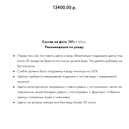
13400,00
р.
Купить
Состав на фото :101
шт 60см .
Рекомендация по уходу:
Перед тем, как поставить цветы в вазу, обязательно подрежьте цветы под
углом 45 градусов.Удалите листья до уровня воды. Не удалять рубашку на
бутоне розы.
Стебли должны быть погружены в воду минимум на 50%
Цветам требуется ежедневная подрезка и чистая вода с ежедневной
заменой
Цветы категорически запрещено ставить рядом с источниками тепла: на
подоконник, возле батареи, рядом с плитой,рядом с фруктами. Избегать
прямых солнечных лучей и сквозняка.
Цветы не должны находиться без воды более 30 минут