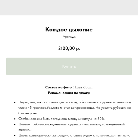
Каждое дыхание
Артикул:
2100,00
р.
Купить
Состав на фото :
15шт 60см .
Рекомендация по уходу:
Перед тем, как поставить цветы в вазу, обязательно подрежьте цветы под
углом 45 градусов.Удалите листья до уровня воды. Не удалять рубашку на
бутоне розы.
Стебли должны быть погружены в воду минимум на 50%
Цветам требуется ежедневная подрезка и чистая вода с ежедневной
заменой
Цветы категорически запрещено ставить рядом с источниками тепла: на