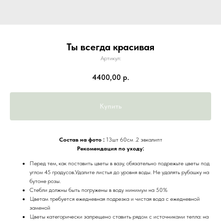
Ты всегда красивая
Артикул:
4400,00
р.
Купить
Состав на фото :
13шт 60см .2 эвкалипт
Рекомендация по уходу:
Перед тем, как поставить цветы в вазу, обязательно подрежьте цветы под
углом 45 градусов.Удалите листья до уровня воды. Не удалять рубашку на
бутоне розы.
Стебли должны быть погружены в воду минимум на 50%
Цветам требуется ежедневная подрезка и чистая вода с ежедневной
заменой
Цветы категорически запрещено ставить рядом с источниками тепла: на