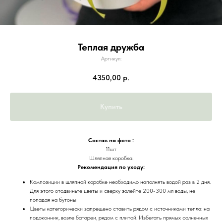
Теплая дружба
Артикул:
4350,00
р.
Купить
Состав на фото :
11шт
Шляпная коробка.
Рекомендация по уходу:
Композиции в шляпной коробке необходимо наполнять водой раз в 2 дня.
Для этого отодвиньте цветы и сверху залейте 200-300 мл воды, не
попадая на бутоны
Цветы категорически запрещено ставить рядом с источниками тепла: на
подоконник, возле батареи, рядом с плитой. Избегать прямых солнечных