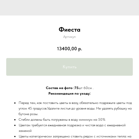
Фиеста
Артикул:
13400,00
р.
Купить
Состав на фото :75
шт 60см .
Рекомендация по уходу:
Перед тем, как поставить цветы в вазу, обязательно подрежьте цветы под
углом 45 градусов.Удалите листья до уровня воды. Не удалять рубашку на
бутоне розы.
Стебли должны быть погружены в воду минимум на 50%
Цветам требуется ежедневная подрезка и чистая вода с ежедневной
заменой
Цветы категорически запрещено ставить рядом с источниками тепла: на