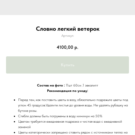
Словно легкий ветерок
Артикул:
4100,00
р.
Купить
Состав на фото :
11шт 60см .1 эвкалипт
Рекомендация по уходу:
Перед тем, как поставить цветы в вазу, обязательно подрежьте цветы под
углом 45 градусов.Удалите листья до уровня воды. Не удалять рубашку на
бутоне розы.
Стебли должны быть погружены в воду минимум на 50%
Цветам требуется ежедневная подрезка и чистая вода с ежедневной
заменой
Цветы категорически запрещено ставить рядом с источниками тепла: на