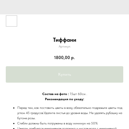
Тиффани
Артикул:
1800,00
р.
Купить
Состав на фото :
15шт 60см .
Рекомендация по уходу:
Перед тем, как поставить цветы в вазу, обязательно подрежьте цветы под
углом 45 градусов.Удалите листья до уровня воды. Не удалять рубашку на
бутоне розы.
Стебли должны быть погружены в воду минимум на 50%
Цветам требуется ежедневная подрезка и чистая вода с ежедневной