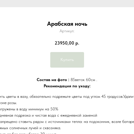
Арабская ночь
Артикул:
23950,00
р.
Купить
Состав на фото :
85веток 60см .
Рекомендация по уходу:
ть цветы в вазу, обязательно подрежьте цветы под углом 45 градусов.Удали
тоне розы.
огружены в воду минимум на 50%
дневная подрезка и чистая вода с ежедневной заменой
апрещено ставить рядом с источниками тепла: на подоконник, возле батаре
ямых солнечных лучей и сквозняка.