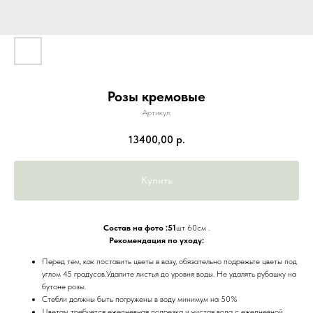
Розы кремовые
Артикул:
13400,00
р.
Купить
Состав на фото :51
шт 60см .
Рекомендация по уходу:
Перед тем, как поставить цветы в вазу, обязательно подрежьте цветы под
углом 45 градусов.Удалите листья до уровня воды. Не удалять рубашку на
бутоне розы.
Стебли должны быть погружены в воду минимум на 50%
Цветам требуется ежедневная подрезка и чистая вода с ежедневной