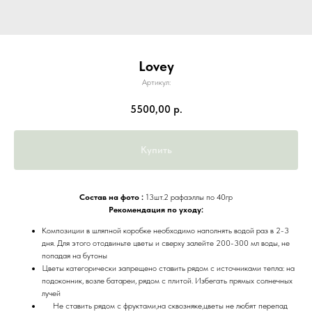
Lovey
Артикул:
5500,00
р.
Купить
Состав на фото :
13шт.2 рафаэллы по 40гр
Рекомендация по уходу:
Композиции в шляпной коробке необходимо наполнять водой раз в 2-3
дня. Для этого отодвиньте цветы и сверху залейте 200-300 мл воды, не
попадая на бутоны
Цветы категорически запрещено ставить рядом с источниками тепла: на
подоконник, возле батареи, рядом с плитой. Избегать прямых солнечных
лучей
Не ставить рядом с фруктами,на сквозняке,цветы не любят перепад