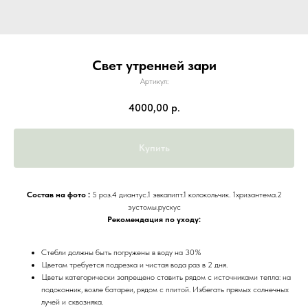
Свет утренней зари
Артикул:
4000,00
р.
Купить
Состав на фото :
5 роз.4 диантус.1 эвкалипт.1 колокольчик. 1хризантема.2
эустомы.рускус
Рекомендация по уходу:
Стебли должны быть погружены в воду на 30%
Цветам требуется подрезка и чистая вода раз в 2 дня.
Цветы категорически запрещено ставить рядом с источниками тепла: на
подоконник, возле батареи, рядом с плитой. Избегать прямых солнечных
лучей и сквозняка.